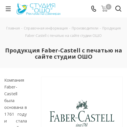
0
Главная
-
Справочная информация
-
Производители
-
Продукция
Faber-Castell с печатью на сайте студии ОШО
Продукция Faber-Castell с печатью на
сайте студии ОШО
Компания
Faber-
Castell
была
основана в
1761 году
и стала