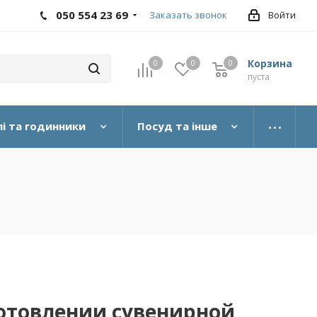
050 554 23 69
Заказать звонок
Войти
Корзина
0
0
0
пуста
і та годинники
Посуд та інше
отовлении сувенирной