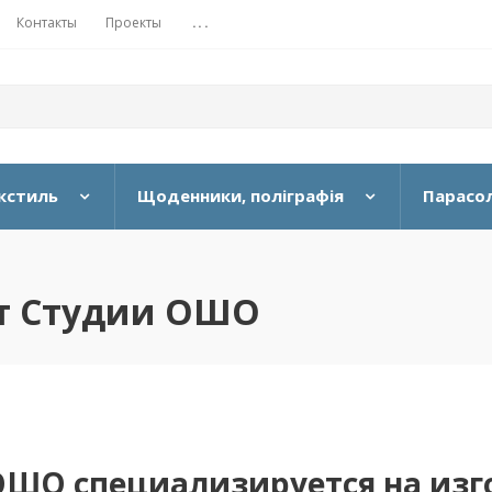
Контакты
Проекты
...
кстиль
Щоденники, поліграфія
Парасол
от Студии ОШО
ОШО специализируется на изг