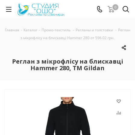
0
Главная
-
Каталог
-
Промо-текстиль
-
Регланы и толстовки
-
Реглан
з мікрофлісу на блискавці Hammer 280 от 596.02 грн.
Реглан з мікрофлісу на блискавці
Hammer 280, TM Gildan