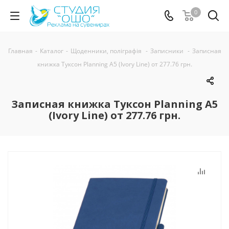
0
Главная
-
Каталог
-
Щоденники, поліграфія
-
Записники
-
Записная
книжка Туксон Planning А5 (Ivory Line) от 277.76 грн.
Записная книжка Туксон Planning А5
(Ivory Line) от 277.76 грн.