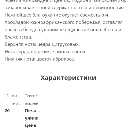
Фрезия миловидный цветок, подобно колокольчику,
зачаровывает своей сдержанностью и невинностью.
Нежнейшее благоухание окутает свежестью и
прохладой южноафриканского побережья, оставляя
после себя едва уловимое ощущение волшебства и
блаженства.
Верхняя нота: цедра цитрусовых.
Нота сердца: фрезия, чайные цветы.
Нижняя нота: цветок абрикоса.
Характеристики
?
Минимальное
Текст с
тираж
акцией
20
Печать
уже в
цене