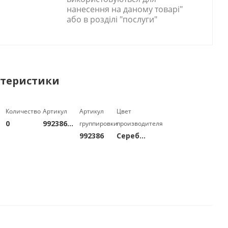
нанесення на даному товарі"
або в розділі "послуги"
теристики
Количество
Артикул
Артикул
Цвет
0
99238632
группировки
производителя
992386
Серебряный