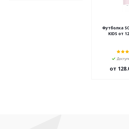
Футболка SO
KIDS от
Доступ
от
128.