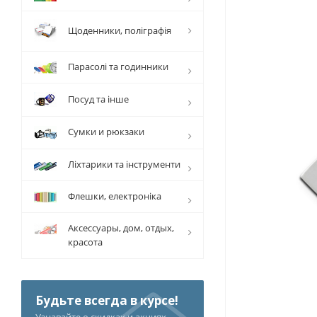
Щоденники, поліграфія
Парасолі та годинники
Посуд та інше
Сумки и рюкзаки
Ліхтарики та інструменти
Флешки, електроніка
Аксессуары, дом, отдых,
красота
Будьте всегда в курсе!