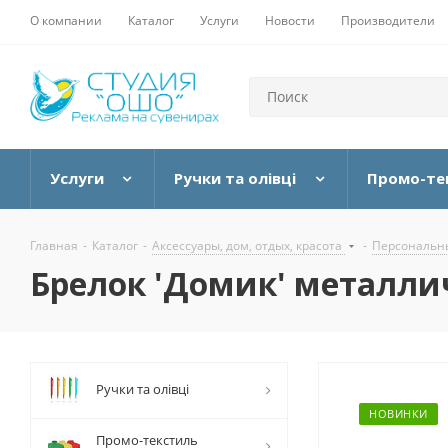
О компании
Каталог
Услуги
Новости
Производители
Услуги
Ручки та олівці
Промо-те
Главная
-
Каталог
-
Аксессуары, дом, отдых, красота
-
Персональны
Брелок 'Домик' металли
Ручки та олівці
НОВИНКИ
Промо-текстиль