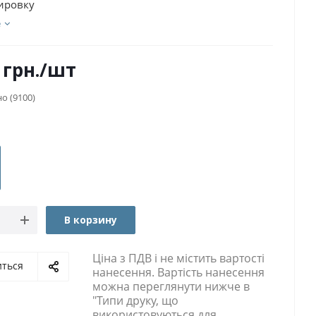
ировку
е
грн.
/шт
но
(9100)
В корзину
Ціна з ПДВ і не містить вартості
иться
нанесення. Вартість нанесення
можна переглянути нижче в
"Типи друку, що
використовуються для