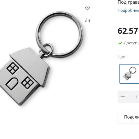
Под грав
Подробне
62.57
Доступ
Цвет
Подел