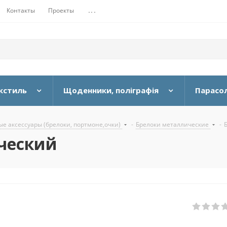
Контакты
Проекты
...
кстиль
Щоденники, поліграфія
Парасол
е аксессуары (брелоки, портмоне,очки)
-
Брелоки металлические
-
Б
ческий