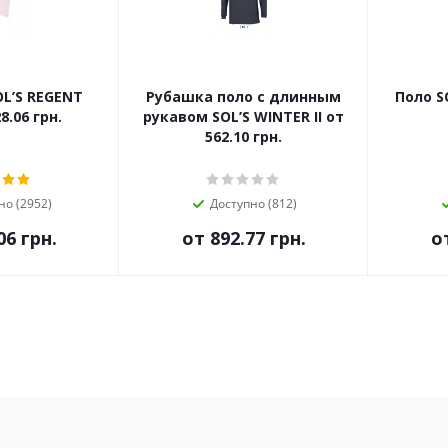
L’S REGENT
Рубашка поло с длинным
Поло SOL’S 
 128.06 грн.
рукавом SOL’S WINTER II от
562.10 грн.
но (2952)
Доступно (812)
06 грн.
от
892.77 грн.
о