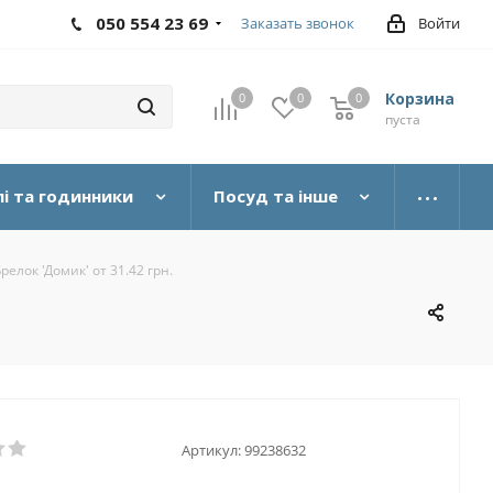
050 554 23 69
Заказать звонок
Войти
Корзина
0
0
0
пуста
і та годинники
Посуд та інше
релок 'Домик' от 31.42 грн.
Артикул:
99238632