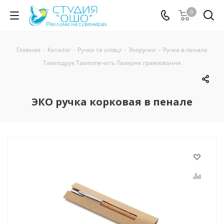
0
Главная
-
Каталог
-
Ручки та олівці
-
Экоручки
-
Ручка в пенале
Тамподрук Тампопечать Лазерне гравіювання
ЭКО ручка корковая в пенале