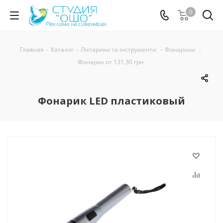
0
Главная
-
Каталог
-
Ліхтарики та інструменти
-
Фонарики
-
Фонарик от 131.30 грн.
Фонарик LED пластиковый