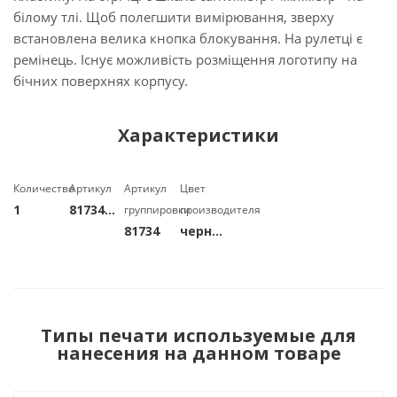
білому тлі. Щоб полегшити вимірювання, зверху
встановлена ​​велика кнопка блокування. На рулетці є
ремінець. Існує можливість розміщення логотипу на
бічних поверхнях корпусу.
Характеристики
Количество
Артикул
Артикул
Цвет
1
8173403
группировки
производителя
81734
черный_000000
Типы печати используемые для
нанесения на данном товаре