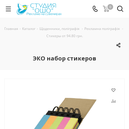
0
Главная
-
Каталог
-
Щоденники, поліграфія
-
Рекламна поліграфія
-
Стикеры от 94.80 грн.
ЭКО набор стикеров