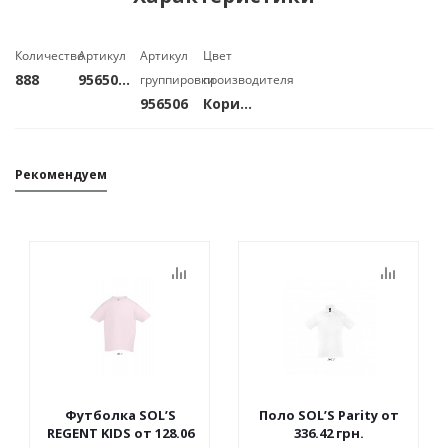
Количество
Артикул
Артикул
Цвет
888
95650611
группировки
производителя
956506
Коричневый
Рекомендуем
Футболка SOL’S
Поло SOL’S Parity от
REGENT KIDS от 128.06
336.42 грн.