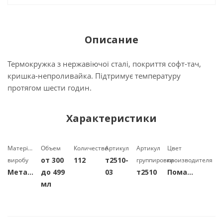
Описание
Термокружка з нержавіючої сталі, покриття софт-тач,
кришка-непроливайка. Підтримує температуру
протягом шести годин.
Характеристики
Матеріал
Объем
Количество
Артикул
Артикул
Цвет
от 300
112
т2510-
виробу
группировки
производителя
Металл
до 499
03
т2510
Помаранчевий
мл