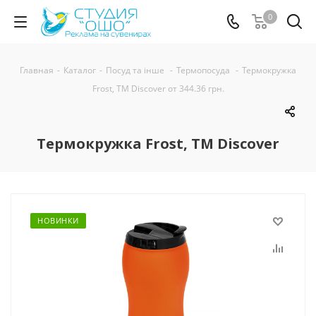
0
Главная
-
Каталог
-
Посуд та інше
-
Термопосуда
-
Термокружка
Frost, TM Discover от 344.36 грн.
Термокружка Frost, TM Discover
НОВИНКИ