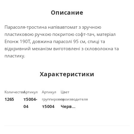
Описание
Парасоля-тростина напівавтомат з зручною
пластиковою ручкою покритою софт-тач, матеріал
Епонж 190Т, довжина парасолі 95 см, спиці та
відкривний механізм виготовлені з скловолокна та
пластику.
Характеристики
Количество
Артикул
Артикул
Цвет
1265
т5004-
группировки
производителя
04
т5004
Червоний