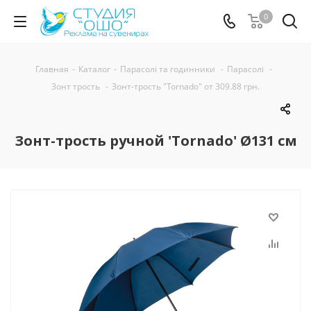
0
Главная
-
Каталог
-
Парасолі та годинники
-
Парасолі
-
Зонт трость
-
Зонт-трость "Tornado" от 309.88 грн.
Зонт-трость ручной 'Tornado' Ø131 cм